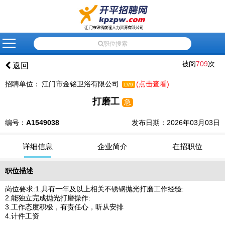
网
会
会
招
人
高
企
应
最
联
站
员
员
聘
才
级
业
届
新
系
职位搜索
首
登
注
信
信
搜
黄
生
资
我
被阅
709
次
返回
页
录
册
息
息
索
页
就
讯
们
招聘单位：
江门市金铭卫浴有限公司
(点击查看)
LV9
业
打磨工
急
推
荐
编号：
A1549038
发布日期：2026年03月03日
详细信息
企业简介
在招职位
职位描述
岗位要求:1.具有一年及以上相关不锈钢抛光打磨工作经验:
2.能独立完成抛光打磨操作:
3.工作态度积极，有责任心，听从安排
4.计件工资