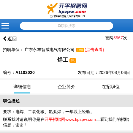
网
会
会
招
人
高
企
应
最
联
站
员
员
聘
才
级
业
届
新
系
职位搜索
首
登
注
信
信
搜
黄
生
资
我
被阅
3567
次
返回
页
录
册
息
息
索
页
就
讯
们
招聘单位：
广东永丰智威电气有限公司
(点击查看)
LV9
业
焊工
急
推
荐
编号：
A1102020
发布日期：2026年08月06日
详细信息
企业简介
在招职位
职位描述
要求：电焊、二氧化碳、氩弧焊，一年以上经验。
联系我时请说明你是在
开平招聘网www.kpzpw.com
上看到我们的招聘
信息，谢谢！