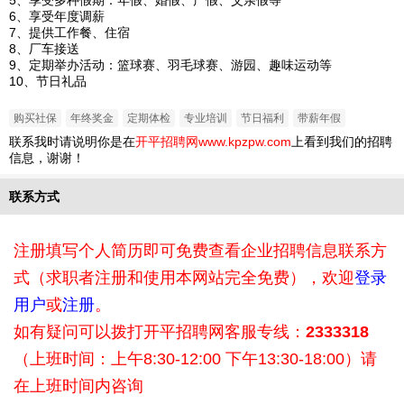
5、享受多种假期：年假、婚假、产假、父亲假等
6、享受年度调薪
7、提供工作餐、住宿
8、厂车接送
9、定期举办活动：篮球赛、羽毛球赛、游园、趣味运动等
10、节日礼品
购买社保
年终奖金
定期体检
专业培训
节日福利
带薪年假
联系我时请说明你是在
开平招聘网www.kpzpw.com
上看到我们的招聘
信息，谢谢！
联系方式
注册填写个人简历即可免费查看企业招聘信息联系方
式（求职者注册和使用本网站完全免费），欢迎
登录
用户
或
注册
。
如有疑问可以拨打开平招聘网客服专线：
2333318
（上班时间：上午8:30-12:00 下午13:30-18:00）请
在上班时间内咨询