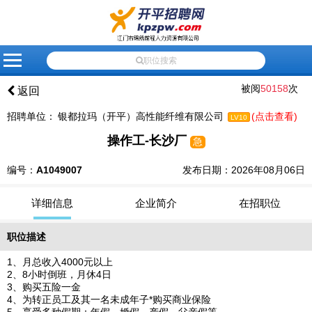
网
会
会
招
人
高
企
应
最
联
站
员
员
聘
才
级
业
届
新
系
职位搜索
首
登
注
信
信
搜
黄
生
资
我
被阅
50158
次
返回
页
录
册
息
息
索
页
就
讯
们
招聘单位：
银都拉玛（开平）高性能纤维有限公司
(点击查看)
LV10
业
操作工-长沙厂
急
推
荐
编号：
A1049007
发布日期：2026年08月06日
详细信息
企业简介
在招职位
职位描述
1、月总收入4000元以上
2、8小时倒班，月休4日
3、购买五险一金
4、为转正员工及其一名未成年子*购买商业保险