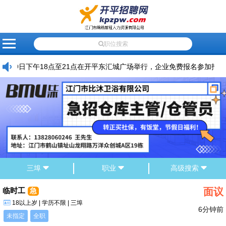
网
会
会
招
人
高
企
应
最
联
站
员
员
聘
才
级
业
届
新
系
职位搜索
首
登
注
信
信
搜
黄
生
资
我
29日下午18点至21点在开平东汇城广场举行，企业免费报名参加招聘，报名
页
录
册
息
息
索
页
就
讯
们
业
推
荐
三埠
职业
高级搜索
临时工
面议
急
18以上岁 | 学历不限 | 三埠
6分钟前
未指定
全职