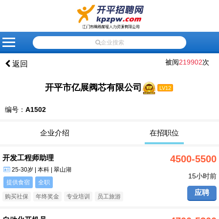
网
会
会
招
人
高
企
应
最
联
站
员
员
聘
才
级
业
届
新
系
企业搜索
首
登
注
信
信
搜
黄
生
资
我
被阅
219902
次
返回
页
录
册
息
息
索
页
就
讯
们
业
开平市亿展阀芯有限公司
LV12
推
编号：
A1502
荐
企业介绍
在招职位
开发工程师助理
4500-5500
25-30岁 | 本科 | 翠山湖
15小时前
提供食宿
全职
应聘
购买社保
年终奖金
专业培训
员工旅游