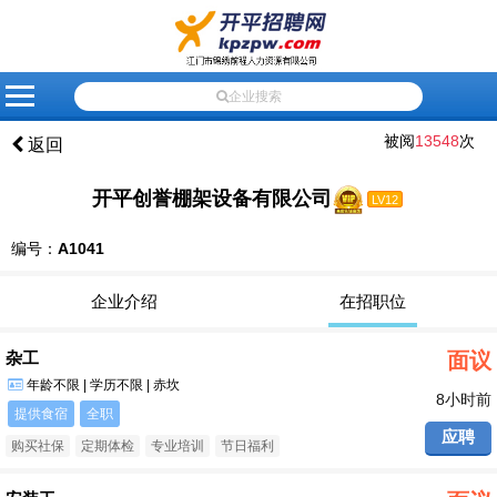
网
会
会
招
人
高
企
应
最
联
站
员
员
聘
才
级
业
届
新
系
企业搜索
首
登
注
信
信
搜
黄
生
资
我
被阅
13548
次
返回
页
录
册
息
息
索
页
就
讯
们
业
开平创誉棚架设备有限公司
LV12
推
编号：
A1041
荐
企业介绍
在招职位
杂工
面议
年龄不限 | 学历不限 | 赤坎
8小时前
提供食宿
全职
应聘
购买社保
定期体检
专业培训
节日福利